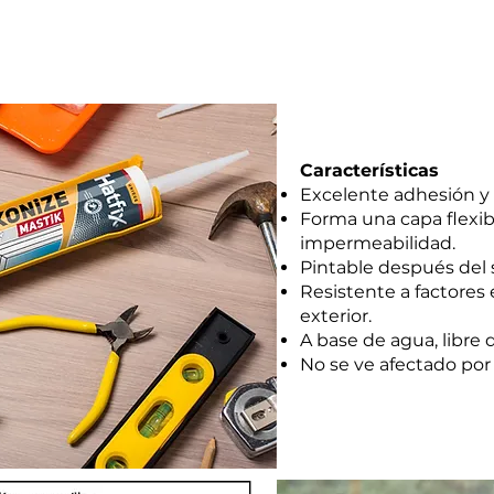
l montaje de carpintería de aluminio, PVC, madera e hierr
os de zócalos y juntas de pared, así como para rellenar 
Características
Excelente adhesión y f
Forma una capa flexib
impermeabilidad.
Pintable después del 
Resistente a factores 
exterior.
A base de agua, libre 
No se ve afectado por