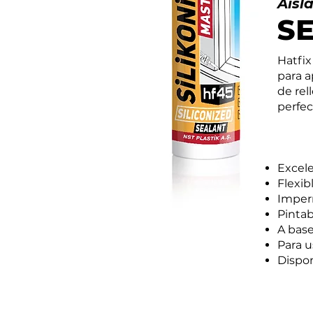
Aisl
S
Hatfix
para a
de rel
perfec
Excel
Flexib
Imper
Pintab
A base
Para u
Dispon
Áreas de uso