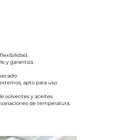
o, alfeizares de
grietas en estructuras
lexibilidad.
le y garantiza
secado.
externos, apto para uso
de solventes y aceites.
 variaciones de temperatura.