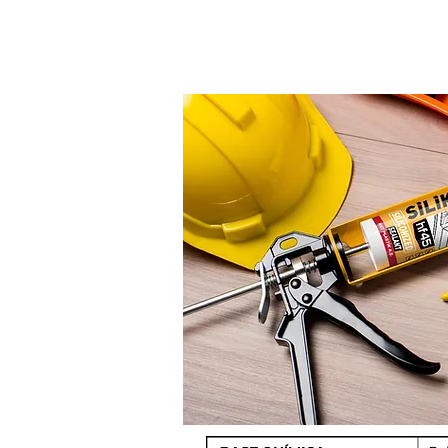
Se utiliza en e
ventanas, huec
y carpintería.