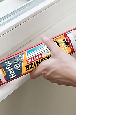
 ve Kimyevi Maddeler San. Ve Tic. A.Ş.